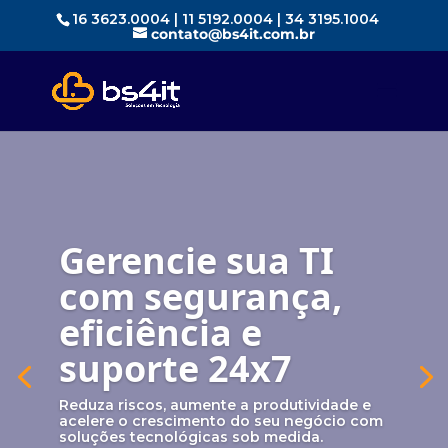
16 3623.0004 | 11 5192.0004 | 34 3195.1004
contato@bs4it.com.br
Gerencie sua TI
com segurança,
eficiência e
suporte 24x7
Reduza riscos, aumente a produtividade e
acelere o crescimento do seu negócio com
soluções tecnológicas sob medida.