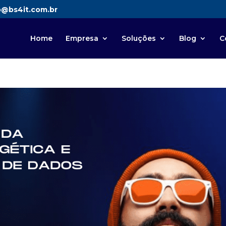
o@bs4it.com.br
Home
Empresa
Soluções
Blog
C