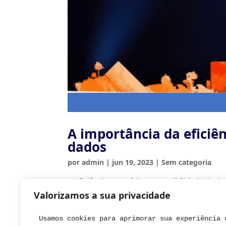
A importância da eficiên
dados
por
admin
|
jun 19, 2023
|
Sem categoria
A eficiência energética e acessibilidade de d
sustentabilidade e inovação no setor de tec
Valorizamos a sua privacidade
perto os debates mais relevantes sobre esse 
Usamos cookies para aprimorar sua experiência 