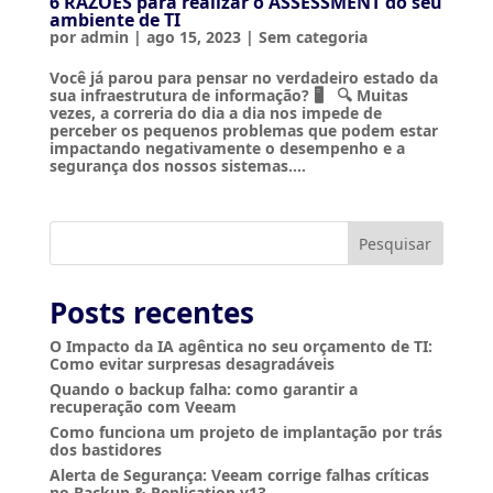
6 RAZÕES para realizar o ASSESSMENT do seu
ambiente de TI
por
admin
|
ago 15, 2023
|
Sem categoria
Você já parou para pensar no verdadeiro estado da
sua infraestrutura de informação? 🖥️ 🔍 Muitas
vezes, a correria do dia a dia nos impede de
perceber os pequenos problemas que podem estar
impactando negativamente o desempenho e a
segurança dos nossos sistemas....
Pesquisar
Posts recentes
O Impacto da IA agêntica no seu orçamento de TI:
Como evitar surpresas desagradáveis
Quando o backup falha: como garantir a
recuperação com Veeam
Como funciona um projeto de implantação por trás
dos bastidores
Alerta de Segurança: Veeam corrige falhas críticas
no Backup & Replication v13