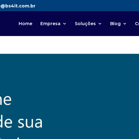
o@bs4it.com.br
Home
Empresa
Soluções
Blog
C