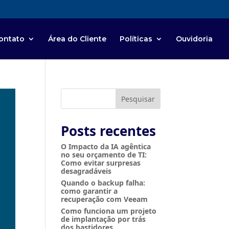
ontato
Área do Cliente
Políticas
Ouvidoria
Pesquisar
Posts recentes
O Impacto da IA agêntica
no seu orçamento de TI:
Como evitar surpresas
desagradáveis
Quando o backup falha:
como garantir a
recuperação com Veeam
Como funciona um projeto
de implantação por trás
dos bastidores