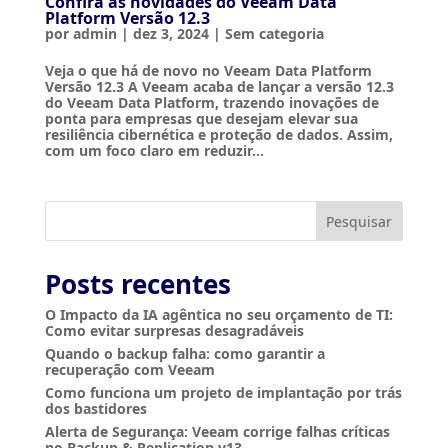
Confira as novidades do Veeam Data
Platform Versão 12.3
por
admin
|
dez 3, 2024
|
Sem categoria
Veja o que há de novo no Veeam Data Platform
Versão 12.3 A Veeam acaba de lançar a versão 12.3
do Veeam Data Platform, trazendo inovações de
ponta para empresas que desejam elevar sua
resiliência cibernética e proteção de dados. Assim,
com um foco claro em reduzir...
Pesquisar
Posts recentes
O Impacto da IA agêntica no seu orçamento de TI:
Como evitar surpresas desagradáveis
Quando o backup falha: como garantir a
recuperação com Veeam
Como funciona um projeto de implantação por trás
dos bastidores
Alerta de Segurança: Veeam corrige falhas críticas
no Backup & Replication v13