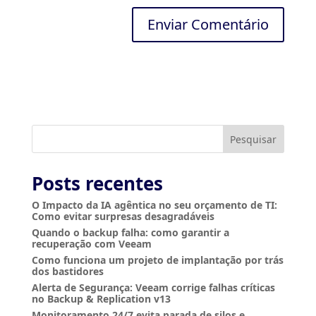
A
l
t
e
r
n
a
t
i
Pesquisar
v
e
:
Posts recentes
O Impacto da IA agêntica no seu orçamento de TI:
Como evitar surpresas desagradáveis
Quando o backup falha: como garantir a
recuperação com Veeam
Como funciona um projeto de implantação por trás
dos bastidores
Alerta de Segurança: Veeam corrige falhas críticas
no Backup & Replication v13
Monitoramento 24/7 evita parada de silos e