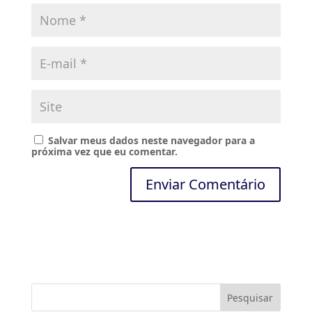
Salvar meus dados neste navegador para a
próxima vez que eu comentar.
A
l
t
e
r
n
a
t
i
Pesquisar
v