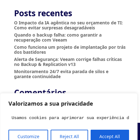
e
:
Posts recentes
O Impacto da IA agêntica no seu orçamento de TI:
Como evitar surpresas desagradáveis
Quando o backup falha: como garantir a
recuperação com Veeam
Como funciona um projeto de implantação por trás
dos bastidores
Alerta de Segurança: Veeam corrige falhas críticas
no Backup & Replication v13
Monitoramento 24/7 evita parada de silos e
garante continuidade
Comentários
Nenhum comentário para mostrar.
Valorizamos a sua privacidade
Usamos cookies para aprimorar sua experiência de na
Customize
Reject All
Accept All
BS4IT Soluções em Tecnologia - 21.421.209/0001-07 © 2025 -