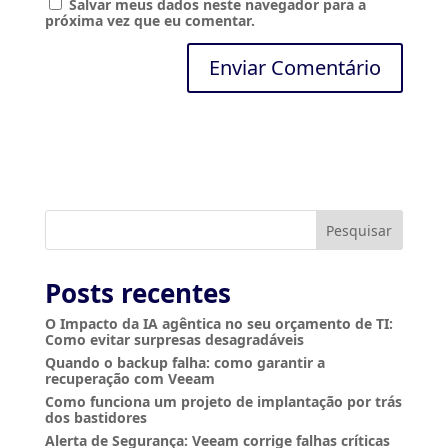
Salvar meus dados neste navegador para a
próxima vez que eu comentar.
A
l
t
e
r
n
a
t
i
Pesquisar
v
e
:
Posts recentes
O Impacto da IA agêntica no seu orçamento de TI:
Como evitar surpresas desagradáveis
Quando o backup falha: como garantir a
recuperação com Veeam
Como funciona um projeto de implantação por trás
dos bastidores
Alerta de Segurança: Veeam corrige falhas críticas