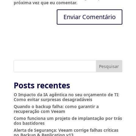
próxima vez que eu comentar.
A
l
t
e
r
n
a
t
i
Pesquisar
v
e
:
Posts recentes
O Impacto da IA agêntica no seu orçamento de TI:
Como evitar surpresas desagradáveis
Quando o backup falha: como garantir a
recuperação com Veeam
Como funciona um projeto de implantação por trás
dos bastidores
Alerta de Segurança: Veeam corrige falhas críticas
no Backup & Replication v13