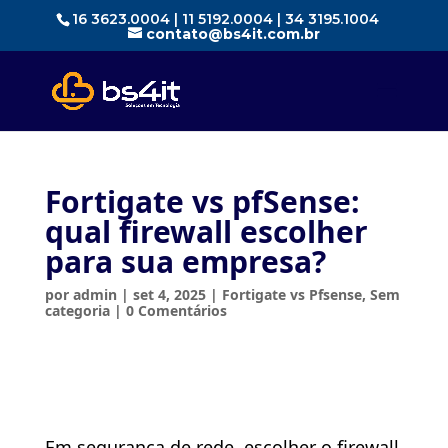
16 3623.0004 | 11 5192.0004 | 34 3195.1004
contato@bs4it.com.br
Fortigate vs pfSense:
qual firewall escolher
para sua empresa?
por
admin
|
set 4, 2025
|
Fortigate vs Pfsense
,
Sem
categoria
|
0 Comentários
Em segurança de rede, escolher o firewall