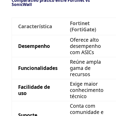
Comparativo prático entre Fortinet vs
SonicWall
Fortinet
Característica
(FortiGate)
Oferece alto
Desempenho
desempenho
com ASICs
Reúne ampla
Funcionalidades
gama de
recursos
Exige maior
Facilidade de
conhecimento
uso
técnico
Conta com
comunidade e
Suporte