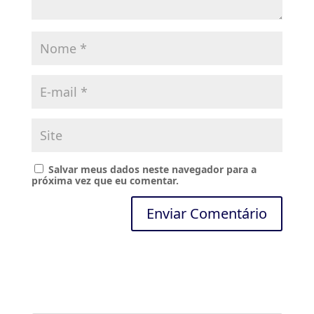
Salvar meus dados neste navegador para a
próxima vez que eu comentar.
A
l
t
e
r
n
a