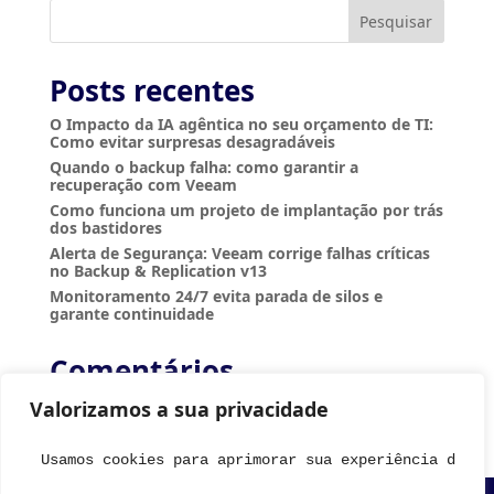
t
i
Pesquisar
v
e
:
Posts recentes
O Impacto da IA agêntica no seu orçamento de TI:
Como evitar surpresas desagradáveis
Quando o backup falha: como garantir a
recuperação com Veeam
Como funciona um projeto de implantação por trás
dos bastidores
Alerta de Segurança: Veeam corrige falhas críticas
no Backup & Replication v13
Monitoramento 24/7 evita parada de silos e
garante continuidade
Comentários
Nenhum comentário para mostrar.
Valorizamos a sua privacidade
Usamos cookies para aprimorar sua experiência de na