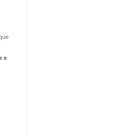
 que
e e