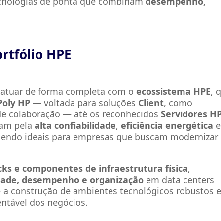
tecnologias de ponta que combinam
desempenho,
rtfólio HPE
a atuar de forma completa com o
ecossistema HPE
, 
Poly HP
— voltada para soluções
Client
, como
 de colaboração — até os reconhecidos
Servidores H
acam pela
alta confiabilidade
,
eficiência energética
e
 sendo ideais para empresas que buscam modernizar
cks e componentes de infraestrutura física
,
idade, desempenho e organização
em data centers
a construção de ambientes tecnológicos robustos 
ntável dos negócios.