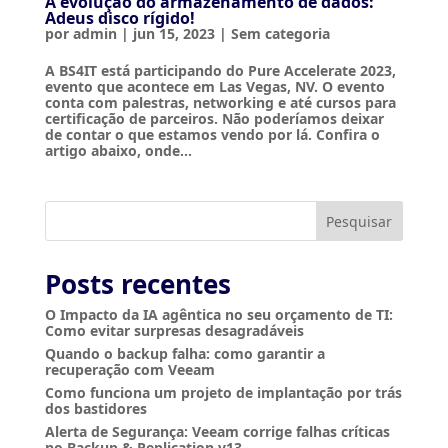
A evolução do armazenamento de dados:
Adeus disco rígido!
por
admin
|
jun 15, 2023
|
Sem categoria
A BS4IT está participando do Pure Accelerate 2023,
evento que acontece em Las Vegas, NV. O evento
conta com palestras, networking e até cursos para
certificação de parceiros. Não poderíamos deixar
de contar o que estamos vendo por lá. Confira o
artigo abaixo, onde...
Pesquisar
Posts recentes
O Impacto da IA agêntica no seu orçamento de TI:
Como evitar surpresas desagradáveis
Quando o backup falha: como garantir a
recuperação com Veeam
Como funciona um projeto de implantação por trás
dos bastidores
Alerta de Segurança: Veeam corrige falhas críticas
no Backup & Replication v13