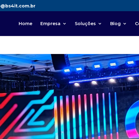
o@bs4it.com.br
Home
Empresa
Soluções
Blog
C