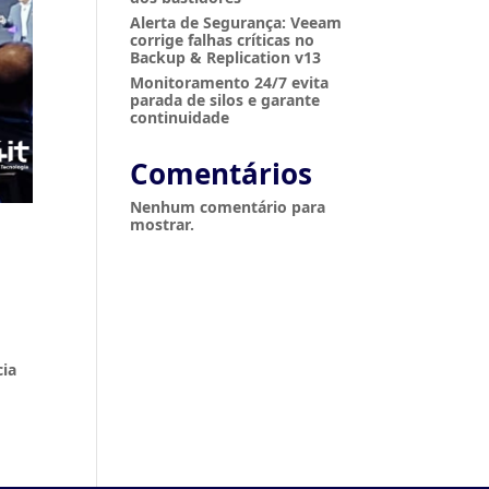
Alerta de Segurança: Veeam
corrige falhas críticas no
Backup & Replication v13
Monitoramento 24/7 evita
parada de silos e garante
continuidade
Comentários
Nenhum comentário para
mostrar.
cia
o e analisar nosso tráfego. Ao clicar em "Aceitar tudo",