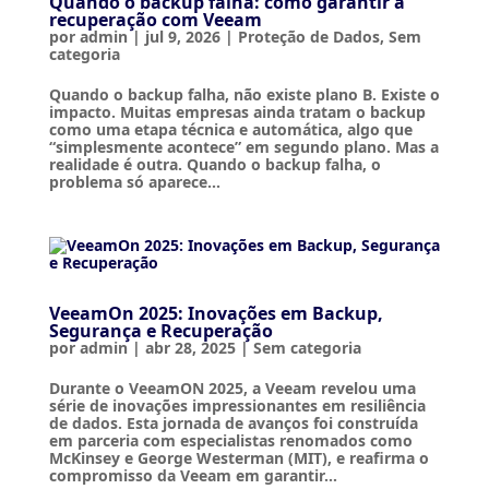
Quando o backup falha: como garantir a
recuperação com Veeam
por
admin
|
jul 9, 2026
|
Proteção de Dados
,
Sem
categoria
Quando o backup falha, não existe plano B. Existe o
impacto. Muitas empresas ainda tratam o backup
como uma etapa técnica e automática, algo que
“simplesmente acontece” em segundo plano. Mas a
realidade é outra. Quando o backup falha, o
problema só aparece...
VeeamOn 2025: Inovações em Backup,
Segurança e Recuperação
por
admin
|
abr 28, 2025
|
Sem categoria
Durante o VeeamON 2025, a Veeam revelou uma
série de inovações impressionantes em resiliência
de dados. Esta jornada de avanços foi construída
em parceria com especialistas renomados como
McKinsey e George Westerman (MIT), e reafirma o
compromisso da Veeam em garantir...