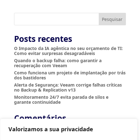
n
a
t
i
Pesquisar
v
e
:
Posts recentes
O Impacto da IA agêntica no seu orçamento de TI:
Como evitar surpresas desagradáveis
Quando o backup falha: como garantir a
recuperação com Veeam
Como funciona um projeto de implantação por trás
dos bastidores
Alerta de Segurança: Veeam corrige falhas críticas
no Backup & Replication v13
Monitoramento 24/7 evita parada de silos e
garante continuidade
Comentários
Nenhum comentário para mostrar.
Valorizamos a sua privacidade