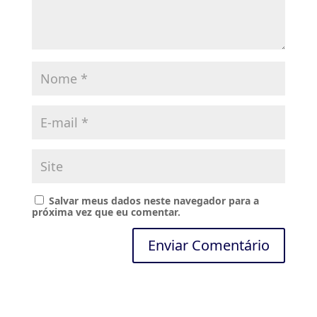
Salvar meus dados neste navegador para a
próxima vez que eu comentar.
A
l
t
e
r